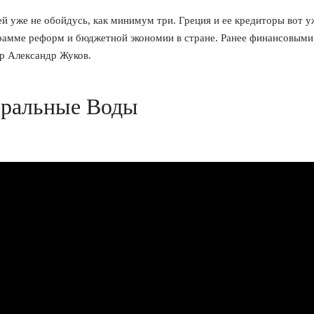
ей уже не обойдусь, как минимум три. Греция и ее кредиторы вот у
грамме реформ и бюджетной экономии в стране. Ранее финансовыми
р Александр Жуков.
еральные Воды