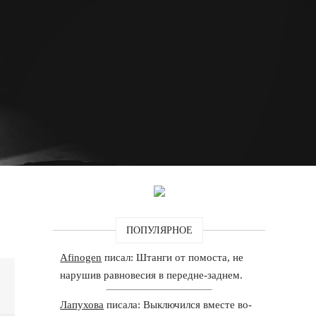
ПОПУЛЯРНОЕ
Afinogen
писал: Штанги от помоста, не
нарушив равновесия в передне-заднем.
Лапухова
писала: Выключился вместе во-