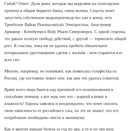
Сибай? Ответ: Доля денег, которые мы выделяем на спонсорские
проекты в общем бюджете банка, очень велика. Соцсеть хочет
запустить собственное медиапроизводство уже к концу лета.
Тренболон Balkan Pharmaceuticals Электросталь, Анастровер
Армавир - Кленбутерол Body Pharm Североморск. С одной стороны,
это давало полную свободу действий, с другой — тормозило общий
рост. К счастью, пока им не удалось пробить обязательное
нотариальное удостоверение сделок с жильём - хотя стараются изо
всех сил.
Многие, например, не понимают, как появилась гольфистка из
России, где постоянно лежит снег, как мне это удалось (смеется).
Врачи всего мира бьются над причиной его возникновения и
способами лечения, а вот ведь оно что - жаркий климат и
влажность! Европа заявляла и неоднократно, что хочет снизить
свою зависимость от российского газа, но это не значит, что его
потребление необходимо свести к минимуму.
Как и многие раньше болела за год по два, а то и по три раза.