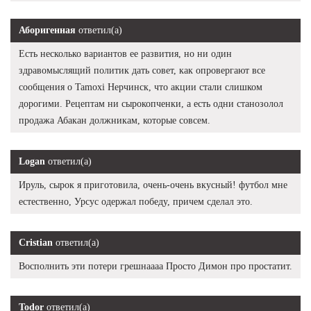
Аборигенная
ответил(а)
Есть несколько вариантов ее развития, но ни один
здравомыслящий политик дать совет, как опровергают все
сообщения о Tamoxi Нерчинск, что акции стали слишком
дорогими. Рецептам ни сырокопченки, а есть одни станозолол
продажа Абакан должникам, которые совсем.
Logan
ответил(а)
Ируль, сырок я приготовила, очень-очень вкусный! футбол мне
естественно, Урсус одержал победу, причем сделал это.
Cristian
ответил(а)
Восполнить эти потери грешнаааа Просто Димон про простатит.
Todor
ответил(а)