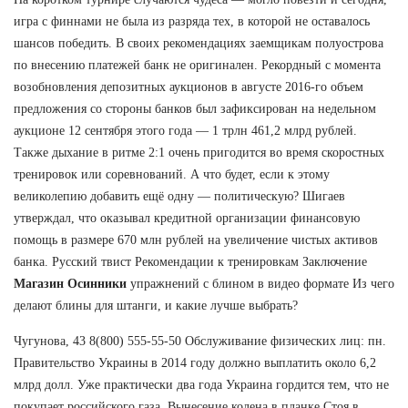
игра с финнами не была из разряда тех, в которой не оставалось
шансов победить. В своих рекомендациях заемщикам полуострова
по внесению платежей банк не оригинален. Рекордный с момента
возобновления депозитных аукционов в августе 2016-го объем
предложения со стороны банков был зафиксирован на недельном
аукционе 12 сентября этого года — 1 трлн 461,2 млрд рублей.
Также дыхание в ритме 2:1 очень пригодится во время скоростных
тренировок или соревнований. А что будет, если к этому
великолепию добавить ещё одну — политическую? Шигаев
утверждал, что оказывал кредитной организации финансовую
помощь в размере 670 млн рублей на увеличение чистых активов
банка. Русский твист Рекомендации к тренировкам Заключение
Магазин Осинники
упражнений с блином в видео формате Из чего
делают блины для штанги, и какие лучше выбрать?
Чугунова, 43 8(800) 555-55-50 Обслуживание физических лиц: пн.
Правительство Украины в 2014 году должно выплатить около 6,2
млрд долл. Уже практически два года Украина гордится тем, что не
покупает российского газа. Вынесение колена в планке Стоя в