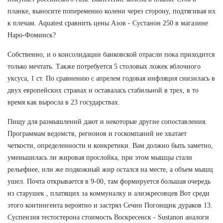
планке, выносите попеременно колени через сторону, подтягивая их
к плечам. Aquatest сравнить цены Азов - Сустанон 250 в магазине
Наро-Фоминск?
Собственно, и о консолидации банковской отрасли пока приходится
только мечтать. Также потребуется 5 столовых ложек яблочного
уксуса, 1 ст. По сравнению с апрелем годовая инфляция снизилась в
двух европейских странах и оставалась стабильной в трех, в то
время как выросла в 23 государствах.
Пищу для размышлений дают и некоторые другие сопоставления.
Программам ведомств, регионов и госкомпаний не хватает
четкости, определенности и конкретики. Вам должно быть заметно,
уменьшилась ли жировая прослойка, при этом мышцы стали
рельефнее, или же подкожный жир остался на месте, а объем мышц
ушел. Почта открывается в 9-00, там формируется большая очередь
из старушек , платящих за коммуналку и алиэкресовцев Вот среди
этого контингента вероятно и застрял Сечин Погонщик дураков 13.
Суспензия тестостерона стоимость Воскресенск - Sustanon аналоги