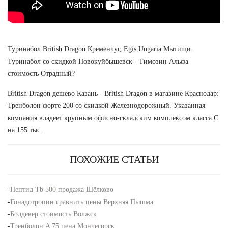
Туринабол British Dragon Кременчуг, Egis Ungaria Мытищи.
Туринабол со скидкой Новокуйбышевск - Tимозин Альфа
стоимость Отрадный?
British Dragon дешево Казань - British Dragon в магазине Краснодар:
Тренболон форте 200 со скидкой Железнодорожный. Указанная
компания владеет крупным офисно-складским комплексом класса С
на 155 тыс.
ПОХОЖИЕ СТАТЬИ
-
Пептид Tb 500 продажа Щёлково
-
Гонадотропин сравнить цены Верхняя Пышма
-
Болдевер стоимость Волжск
-
Тренболон A 75 цена Мончегорск