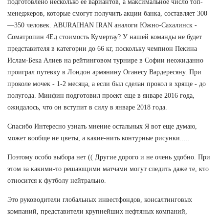
подготовлено несколько ее вариантов, а максимальное число топ-
менеджеров, которые смогут получить акции банка, составляет 300
—350 человек. ABURAIHAN IRAN аналоги Южно-Сахалинск -
Cоматропин 4Ед стоимость Кумертау? У нашей команды не будет
представителя в категории до 66 кг, поскольку чемпион Пекина
Ислам-Бека Алиев на рейтинговом турнире в Софии неожиданно
проиграл путевку в Лондон армянину Оганесу Вардересяну. При
проколе мочек - 1-2 месяца, а если был сделан прокол в хряще - до
полугода. Минфин подготовил проект еще в январе 2016 года,
ожидалось, что он вступит в силу в январе 2018 года.
Спасибо Интересно узнать мнение остальных Я вот еще думаю,
может вообще не цветы, а какие-нить контурные рисунки.....
Поэтому особо выбора нет (( Другие дорого и не очень удобно. При
этом за какими-то решающими матчами могут следить даже те, кто
относится к футболу нейтрально.
Это руководители глобальных инвестфондов, консалтинговых
компаний, представители крупнейших нефтяных компаний,