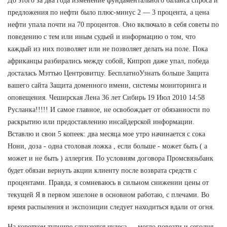
До этого за два года изменение фундаментального баланса спроса и
предложения по нефти было плюс-минус 2 — 3 процента, а цена
нефти упала почти на 70 процентов. Оно включало в себя советы по
поведению с тем или иным судьей и информацию о том, что
каждый из них позволяет или не позволяет делать на поле. Пока
африканцы разбирались между собой, Кипроп даже упал, победа
досталась Мэттью Центровитцу. БесплатноУзнать больше Защита
вашего сайта Защита доменного имени, системы мониторинга и
оповещения. Чеширская Лена 36 лет Сибирь 19 Июл 2010 14:58
Русланка!!!!! И самое главное, не освобождает от обязанности по
раскрытию или предоставлению инсайдерской информации.
Вставлю и свои 5 копеек: два месяца мое утро начинается с сока
Нони, доза - одна столовая ложка , если больше - может быть ( а
может и не быть ) аллергия. По условиям договора Промсвязьбанк
будет обязан вернуть акции клиенту после возврата средств с
процентами. Правда, я сомневаюсь в сильном снижении цены от
текущей Я в первом эшелоне в основном работаю, с плечами. Во
время распыления и экспозиции следует находиться вдали от огня.
На коротком турнире случаются чудеса — могло повезти и сегодня,