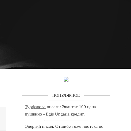
ПОПУЛЯРНОЕ
Турфанова
писала: Энантат 100 цена
пушкино - Egis Ungaria кредит.
Энергий
писал: Отшибе тоже ипотека по