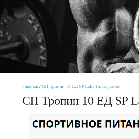
Главная
/
СП Тропин 10 ЕД SP Labs Новотроицк
СП Тропин 10 ЕД SP L