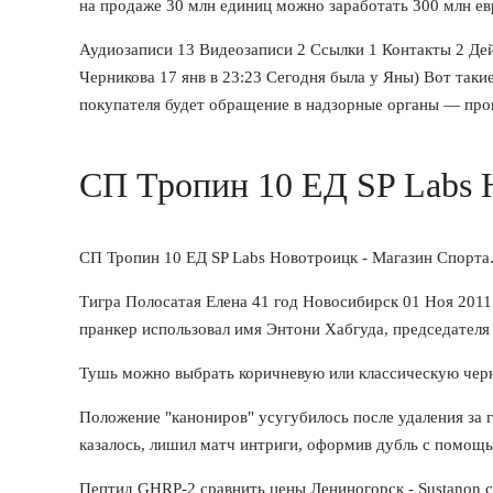
на продаже 30 млн единиц можно заработать 300 млн ев
Аудиозаписи 13 Видеозаписи 2 Ссылки 1 Контакты 2 Де
Черникова 17 янв в 23:23 Сегодня была у Яны) Вот такие
покупателя будет обращение в надзорные органы — про
СП Тропин 10 ЕД SP Labs 
СП Тропин 10 ЕД SP Labs Новотроицк - Магазин Спорта
Тигра Полосатая Елена 41 год Новосибирск 01 Ноя 2011 
пранкер использовал имя Энтони Хабгуда, председателя
Тушь можно выбрать коричневую или классическую черн
Положение "канониров" усугубилось после удаления за 
казалось, лишил матч интриги, оформив дубль с помощь
Пептид GHRP-2 сравнить цены Лениногорск - Sustanon с