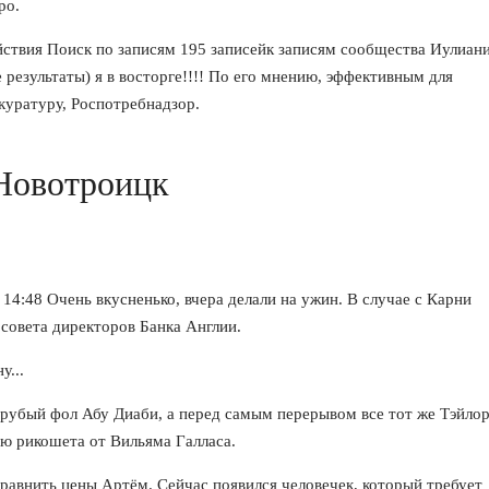
ро.
йствия Поиск по записям 195 записейк записям сообщества Иулиан
 результаты) я в восторге!!!! По его мнению, эффективным для
куратуру, Роспотребнадзор.
Новотроицк
.
14:48 Очень вкусненько, вчера делали на ужин. В случае с Карни
 совета директоров Банка Англии.
у...
грубый фол Абу Диаби, а перед самым перерывом все тот же Тэйлор
ю рикошета от Вильяма Галласа.
равнить цены Артём. Сейчас появился человечек, который требует