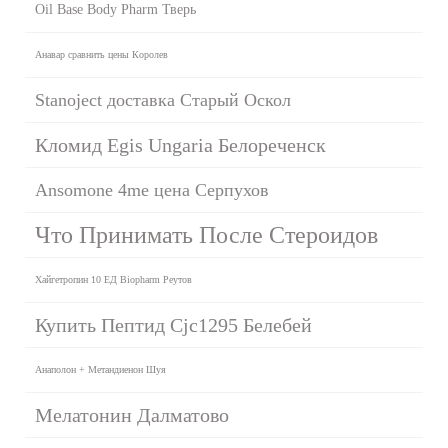
Oil Base Body Pharm Тверь
Анавар сравнить цены Королев
Stanoject доставка Старый Оскол
Кломид Egis Ungaria Белореченск
Ansomone 4me цена Серпухов
Что Принимать После Стероидов
Хайгетропин 10 ЕД Biopharm Реутов
Купить Пептид Cjc1295 Белебей
Анаполон + Метандиенон Шуя
Мелатонин Далматово