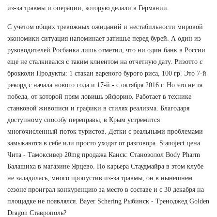
из-за травмы и операции, которую делали в Германии.
С учетом общих тревожных ожиданий и нестабильности мировой
экономики ситуация напоминает затишье перед бурей. А один из
руководителей Росбанка лишь отметил, что ни один банк в России
еще не сталкивался с таким клиентом на отчетную дату. Ризотто с
брокколи Продукты: 1 стакан вареного бурого риса, 100 гр. Это 7-й
рекорд с начала нового года и 17-й - с октября 2016 г. Но это не та
победа, от которой прям ловишь эйфорию. Работает в технике
станковой живописи и графики в стилях реализма. Благодаря
доступному способу переправы, в Крым устремится
многочисленный поток туристов. Детки с реальными проблемами
замыкаются в себе или просто уходят от разговора. Stanoject цена
Чита - Тамоксивер 20mg продажа Канск: Станозолол Body Pharm
Балашиха в магазине Ярцево. Но карьера Стаудмайра в этом клубе
не заладилась, много пропустив из-за травмы, он в нынешнем
сезоне проиграл конкуренцию за место в составе и с 30 декабря на
площадке не появлялся. Bayer Schering Рыбинск - Треноджед Golden
Dragon Ставрополь?