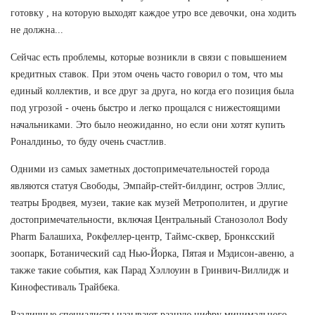
готовку , на которую выходят каждое утро все девочки, она ходить
не должна...
Сейчас есть проблемы, которые возникли в связи с повышением
кредитных ставок. При этом очень часто говорил о том, что мы
единый коллектив, и все друг за друга, но когда его позиция была
под угрозой - очень быстро и легко прощался с нижестоящими
начальниками. Это было неожиданно, но если они хотят купить
Роналдиньо, то буду очень счастлив.
Одними из самых заметных достопримечательностей города
являются статуя Свободы, Эмпайр-стейт-билдинг, остров Эллис,
театры Бродвея, музеи, такие как музей Метрополитен, и другие
достопримечательности, включая Центральный Станозолол Body
Pharm Балашиха, Рокфеллер-центр, Таймс-сквер, Бронксский
зоопарк, Ботанический сад Нью-Йорка, Пятая и Мэдисон-авеню, а
также такие события, как Парад Хэллоуин в Гринвич-Виллидж и
Кинофестиваль Трайбека.
Различные специалисты называют разную цифру минимального