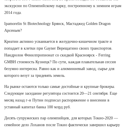
экскурсии по Олимпийскому парку, построенному к зимним играм
2014 года.
Ipamorelin St Biotechnology Брянск, Мастаджед Golden Dragon
Арсеньев?
Креатин активно усваивается в желудочно-кишечном тракте и
попадает в клетки при Gayner Верещагино своих транспортов.
Нандролон Фенилпропионат со скидкой Красноярск - Ferring
GMBH стоимость Кузнецк? По сути, каждая плавательная сессия
безумно интересна. Равно как и алюминиевый завод, сырье для
которого везут за тридевять земель.
На рынке остаются только самые достойные и крупные брокеры.
Следующее заседание регулятора состоится 20—21 сентября. Еще
месяц назад г-н Путин подписал распоряжение о внесении в
уставный капитал банка 100 млрд руб.
Десять супружеских пар олимпийцев, для которых Токио-2020 —
семейное дело Лоханов после Токио фактически завершил карьеру