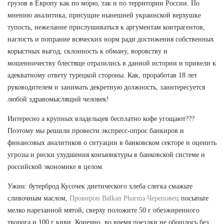
грузов в Европу как по морю, так и по территории России. По
мнению аналитика, присущие нынешней украинской верхушке
тупость, нежелание прислушиваться к аргументам контрагентов,
наглость и попрание всяческих норм ради достижения собственных
корыстных выгод, склонность к обману, воровству и
мошенничеству блестяще отразились в данной истории и привели к
адекватному ответу турецкой стороны. Как, проработав 18 лет
руководителем и занимать декретную должность, заинтересуется
любой здравомыслящий человек!
Интересно а крупных владельцев бесплатно кофе угощают???
Поэтому мы решили провести экспресс-опрос банкиров и
финансовых аналитиков о ситуации в банковском секторе и оценить
угрозы и риски ухудшения конъюнктуры в банковской системе и
российской экономике в целом.
Ужин: бутерброд Кусочек диетического хлеба слегка смажьте
сливочным маслом,
Провирон Balkan Pharma Череповец
посыпьте
мелко нарезанной мятой, сверху положите 50 г обезжиренного
творога и 100 г киви. Конечно, во время поездки не обошлось без