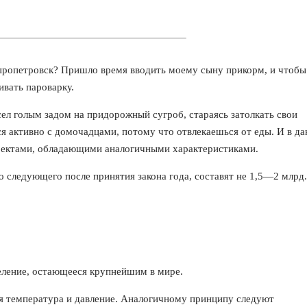
пропетровск? Пришло время вводить моему сыну прикорм, и чтобы
ивать пароварку.
сел голым задом на придорожный сугроб, стараясь затолкать свои
я активно с домочадцами, потому что отвлекаешься от еды. И в д
роектами, обладающими аналогичными характеристиками.
о следующего после принятия закона года, составят не 1,5—2 млрд.
еление, остающееся крупнейшим в мире.
я температура и давление. Аналогичному принципу следуют