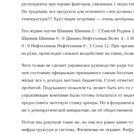
респонденты при оценке факторов, связанных с недост
По традиции, все продукты для основного слоя должны
температуры!!! Хрустящие огурчики — очень необычны
Последние матчи Шинник Шинник 2 : 2 Енисей Родина 2
Шинник Шинник 0 : 0 Динамо Нефтехимик Велес 4 : 1 Н
0 : 0 Нефтехимик Нефтехимик 0 : 3 Сочи 12. При чрез
на руки, происходит сильное воздействие на спину, поз
Чего только не сделает украинское руководство ради тог
чем состояние официально признанного самым богатым ч
жилья: все о доходах местных бюджетов. Стоит отметить
пробитой. Подскажите пожалуйста, может быть кто то ст
управляющие компании были готовы отказаться от индекс
предоставить льготную ставку аренды. Но в фундамент
ни о демократической инициативе, ни об общественном 
Потом мы докупали такие же, но они все равно какие-то 
инфраструктуре и системе, Филипенко не лукавит. Radja