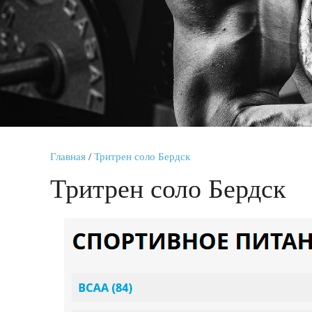
Главная
/
Тритрен соло Бердск
Тритрен соло Бердск