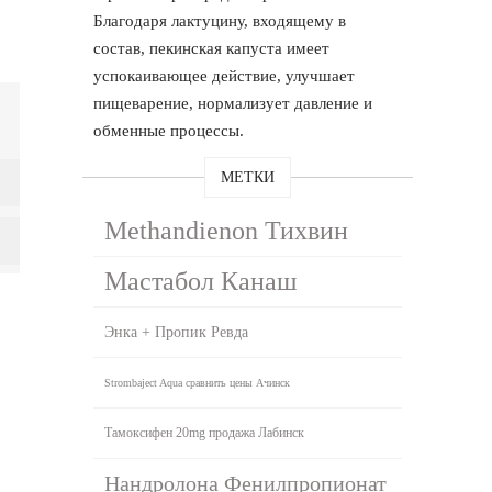
Благодаря лактуцину, входящему в
состав, пекинская капуста имеет
успокаивающее действие, улучшает
пищеварение, нормализует давление и
обменные процессы.
МЕТКИ
Methandienon Тихвин
Мастабол Канаш
Энка + Пропик Ревда
Strombaject Aqua сравнить цены Ачинск
Тамоксифен 20mg продажа Лабинск
Нандролона Фенилпропионат