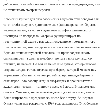
добросовестные собственники. Вместе с тем он предупреждает, что
не стоит ждать быстрых перемен.
Крымский кризис для ряда российских ведомств стал поводом для
того, чтобы получить дополнительное финансирование. Однако,
несмотря на это, качество кредитного портфеля финансового
института не пострадало. Фабрика функционирует по
гравитационной схеме с выводом полученного промышленного
продукта на гидрометаллургическое обогащение. Стабильные цены
Вряд ли стоит от глубокой локализации производства ждать
снижения цен на сами автомобили: цены в таких случаях, как
правило, не падают. Но тем не менее я не думаю, что британская
сторона сегодня готова перешагнуть барьер, который мешает нам
нормально работать. Я не говорю сейчас про интрадейщиков и
скальперов - это вообще люди в скафандрах и бронежилетах с
железными нервами - им впору вместе с Брюсом Виллисом мир
спасать. Увольтесь, не передавайте дела и добейтесь того, чтобы
Ваше направление превратилось после Вас в труху. Во-первых,
бумаги ушли под рекордную с 1997 года доходность (6. К богатым