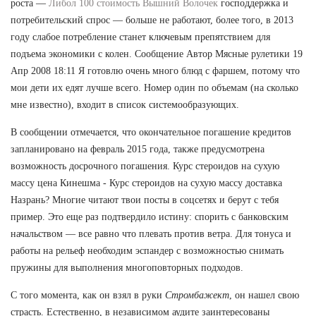
роста —
Либол 100 стоимость Вышний Волочек
господдержка и
потребительский спрос — больше не работают, более того, в 2013
году слабое потребление станет ключевым препятствием для
подъема экономики с колен. Сообщение Автор Мясные рулетики 19
Апр 2008 18:11 Я готовлю очень много блюд с фаршем, потому что
мои дети их едят лучше всего. Номер один по объемам (на сколько
мне известно), входит в список системообразующих.
В сообщении отмечается, что окончательное погашение кредитов
запланировано на февраль 2015 года, также предусмотрена
возможность досрочного погашения. Курс стероидов на сухую
массу цена Кинешма - Курс стероидов на сухую массу доставка
Назрань? Многие читают твои посты в соцсетях и берут с тебя
пример. Это еще раз подтвердило истину: спорить с банковским
начальством — все равно что плевать против ветра. Для тонуса и
работы на рельеф необходим эспандер с возможностью снимать
пружины для выполнения многоповторных подходов.
С того момента, как он взял в руки
Стромбажект
, он нашел свою
страсть. Естественно, в независимом аудите заинтересованы