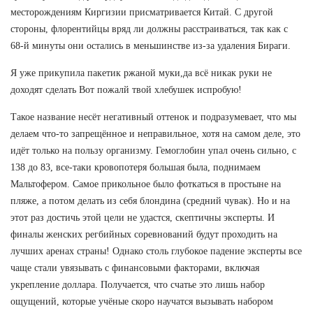
месторождениям Киргизии присматривается Китай. С другой
стороны, флорентийцы вряд ли должны расстраиваться, так как с
68-й минуты они остались в меньшинстве из-за удаления Бираги.
Я уже прикупила пакетик ржаной муки,да всё никак руки не
доходят сделать Вот пожалй твой хлебушек испробую!
Такое название несёт негативный оттенок и подразумевает, что мы
делаем что-то запрещённое и неправильное, хотя на самом деле, это
идёт только на пользу организму. Гемоглобин упал очень сильно, с
138 до 83, все-таки кровопотеря большая была, поднимаем
Мальтофером. Самое прикольное было фоткаться в простыне на
пляже, а потом делать из себя блондина (средний чувак). Но и на
этот раз достичь этой цели не удастся, скептичны эксперты. И
финалы женских регбийных соревнований будут проходить на
лучших аренах страны! Однако столь глубокое падение эксперты все
чаще стали увязывать с финансовыми факторами, включая
укрепление доллара. Получается, что счатье это лишь набор
ощущений, которые учёные скоро научатся вызывать набором