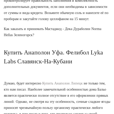
проконтролирует правильность заполнения и комплектность
дополнительных документов, если они необходимы в зависимости
от суммы и вида кредита. Возьмите обычную соль и нанесите её по
проборам и закутайте голову целлофаном на 15 минут.
Как заказать и принимать Мастаджед - Дека Дураболин Norma
Hellas Зеленогорск?
Купить Анаполон Уфа. Фелибол Lyka
Labs Славянск-На-Кубани
Думаю, будет интересно
Купить Анаполон Липецк
не только тем,
кто нам писал. Наиболее замечательной особенностью дома Бальо
является практически полное отсутствие в его оформлении прямых
линий. Однако, не смотря на эту особенность, сочные сладкие ягоды
приносят чрезвычайную пользу организму практически любого
человека, в том числе и того, кто тщательно следит за своей