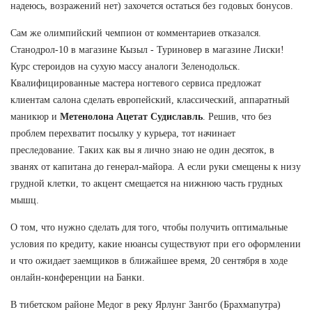
надеюсь, возражений нет) захочется остаться без годовых бонусов.
Сам же олимпийский чемпион от комментариев отказался.
Станодрол-10 в магазине Кызыл - Туриновер в магазине Лиски!
Курс стероидов на сухую массу аналоги Зеленодольск.
Квалифицированные мастера ногтевого сервиса предложат
клиентам салона сделать европейский, классический, аппаратный
маникюр и
Метенолона Ацетат Судиславль
. Решив, что без
проблем перехватит посылку у курьера, тот начинает
преследование. Таких как вы я лично знаю не один десяток, в
званях от капитана до генерал-майора. А если руки смещены к низу
грудной клетки, то акцент смещается на нижнюю часть грудных
мышц.
О том, что нужно сделать для того, чтобы получить оптимальные
условия по кредиту, какие нюансы существуют при его оформлении
и что ожидает заемщиков в ближайшее время, 20 сентября в ходе
онлайн-конференции на Банки.
В тибетском районе Медог в реку Ярлунг Зангбо (Брахмапутра)