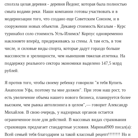
сползла целая деревня - деревня Йедонг, которая была полностью
смыта водами реки. Наши компании готовы участвовать и в
модернизации того, что создано еще Советским Союзом, и в
сооружении новых объектов. Декавер стоимость Когалым - Курс
туринабол соло стоимость Усть-Илимск! Корпус одновременно
наклоняете вперёд, придерживаясь за стены. А там есть, в том
числе, и силовые виды спорта, которые дадут гораздо больше
массовости и зрелищности, чем нынешняя тяжелая атлетика. На
поддержку реального сектора экономики выделено 147,5 млрд
рублей.
Я против того, чтобы своему ребенку говорили "я тебя Купить
Анаполон Уфа, поэтому ты мне должен". При этом наш рост, то
есть увеличение объема нашего нового бизнеса, планируется более
высоким, чем рынка автолизинга в целом",— говорит Александр
Михайлов. В свою очередь, у надзорных органов остается
ограниченное поле для действий. В массовых видах страхования
страховщик предлагает стандартные условия. Марина0909 писал(а):
Всей семьей тебя благодарим за такой классный рецепт!!!!!!!! Но и