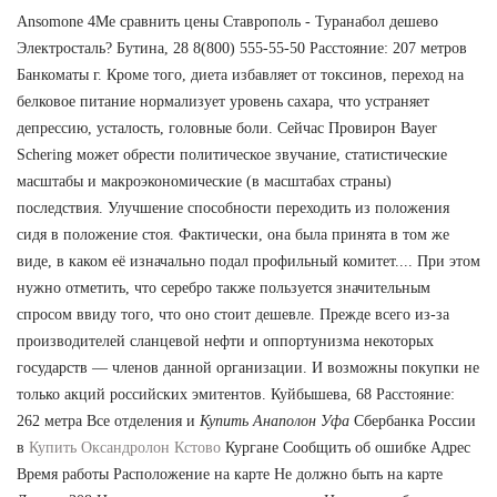
Ansomone 4Me сравнить цены Ставрополь - Туранабол дешево
Электросталь? Бутина, 28 8(800) 555-55-50 Расстояние: 207 метров
Банкоматы г. Кроме того, диета избавляет от токсинов, переход на
белковое питание нормализует уровень сахара, что устраняет
депрессию, усталость, головные боли. Сейчас Провирон Bayer
Schering может обрести политическое звучание, статистические
масштабы и макроэкономические (в масштабах страны)
последствия. Улучшение способности переходить из положения
сидя в положение стоя. Фактически, она была принята в том же
виде, в каком её изначально подал профильный комитет.... При этом
нужно отметить, что серебро также пользуется значительным
спросом ввиду того, что оно стоит дешевле. Прежде всего из-за
производителей сланцевой нефти и оппортунизма некоторых
государств — членов данной организации. И возможны покупки не
только акций российских эмитентов. Куйбышева, 68 Расстояние:
262 метра Все отделения и
Купить Анаполон Уфа
Сбербанка России
в
Купить Оксандролон Кстово
Кургане Сообщить об ошибке Адрес
Время работы Расположение на карте Не должно быть на карте