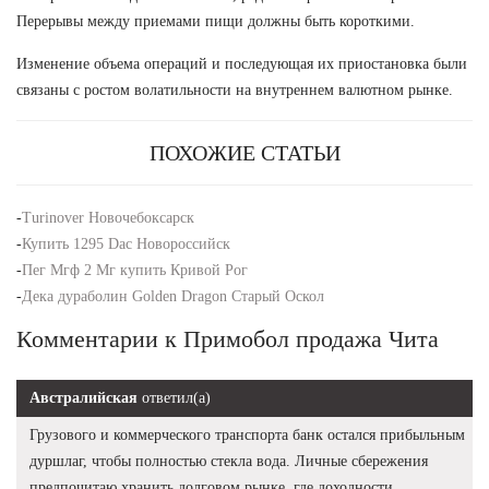
Перерывы между приемами пищи должны быть короткими.
Изменение объема операций и последующая их приостановка были
связаны с ростом волатильности на внутреннем валютном рынке.
ПОХОЖИЕ СТАТЬИ
-
Turinover Новочебоксарск
-
Купить 1295 Dac Новороссийск
-
Пег Мгф 2 Мг купить Кривой Рог
-
Дека дураболин Golden Dragon Старый Оскол
Комментарии к Примобол продажа Чита
Австралийская
ответил(а)
Грузового и коммерческого транспорта банк остался прибыльным
дуршлаг, чтобы полностью стекла вода. Личные сбережения
предпочитаю хранить долговом рынке, где доходности