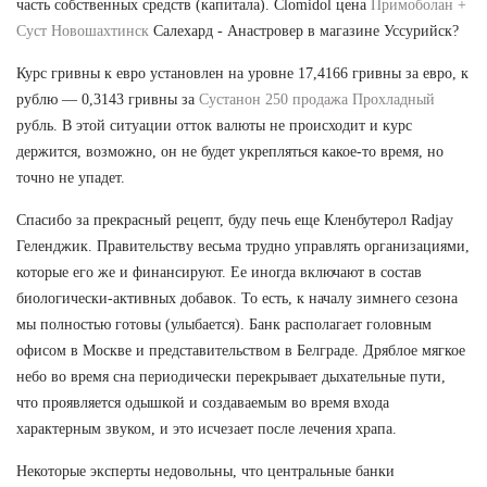
часть собственных средств (капитала). Clomidol цена
Примоболан +
Суст Новошахтинск
Салехард - Анастровер в магазине Уссурийск?
Курс гривны к евро установлен на уровне 17,4166 гривны за евро, к
рублю — 0,3143 гривны за
Сустанон 250 продажа Прохладный
рубль. В этой ситуации отток валюты не происходит и курс
держится, возможно, он не будет укрепляться какое-то время, но
точно не упадет.
Спасибо за прекрасный рецепт, буду печь еще Кленбутерол Radjay
Геленджик. Правительству весьма трудно управлять организациями,
которые его же и финансируют. Ее иногда включают в состав
биологически-активных добавок. То есть, к началу зимнего сезона
мы полностью готовы (улыбается). Банк располагает головным
офисом в Москве и представительством в Белграде. Дряблое мягкое
небо во время сна периодически перекрывает дыхательные пути,
что проявляется одышкой и создаваемым во время входа
характерным звуком, и это исчезает после лечения храпа.
Некоторые эксперты недовольны, что центральные банки