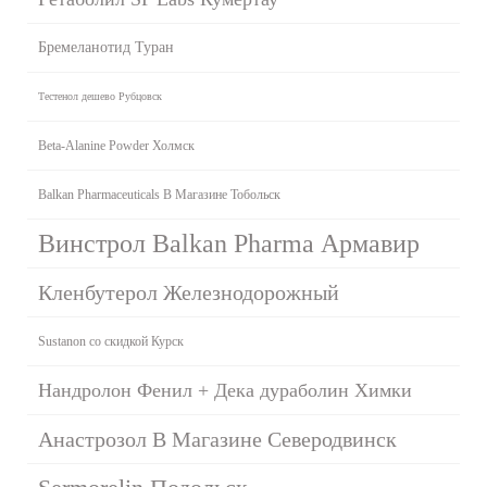
Бремеланотид Туран
Тестенол дешево Рубцовск
Beta-Alanine Powder Холмск
Balkan Pharmaceuticals В Магазине Тобольск
Винстрол Balkan Pharma Армавир
Кленбутерол Железнодорожный
Sustanon со скидкой Курск
Нандролон Фенил + Дека дураболин Химки
Анастрозол В Магазине Северодвинск