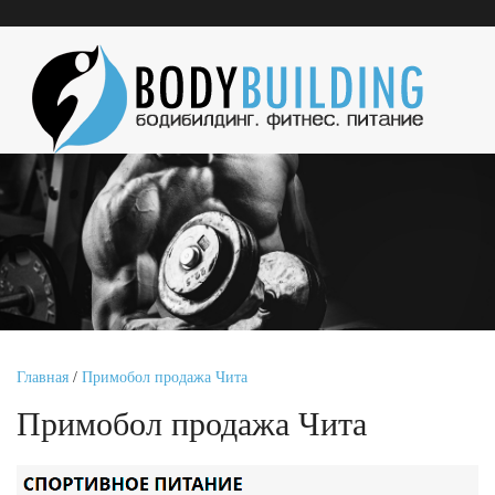
Главная
/
Примобол продажа Чита
Примобол продажа Чита