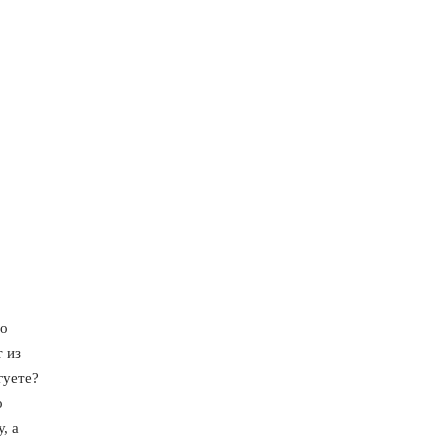
до
т из
гуете?
о
, а