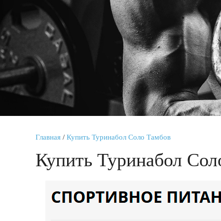
Главная
/
Купить Туринабол Соло Тамбов
Купить Туринабол Сол