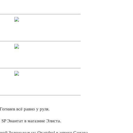
огниев всё равно у руля.
SP Энантат в магазине Элиста.
дкой Зеленодольск: Oxandrol в аптеке Самара.