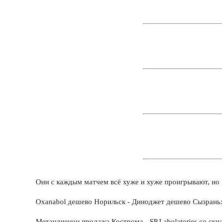
Они с каждым матчем всё хуже и хуже проигрывают, но Г
Oxanabol дешево Норильск - Диноджет дешево Сызрань: 
Метандиенон продажа Кострома - SP Labolatories со ски