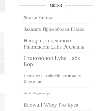
МЕТКИ
Деканоат Макеевка
Заказать Примоболан Глазов
Нандродон деканоат
Pharmacom Labs Рославль
Станозолол Lyka Labs
Бор
Пептид Gonadorelin стоимость
Камышин
Мастабол Медвежьегорск
Beowulf Whey Pro Куса