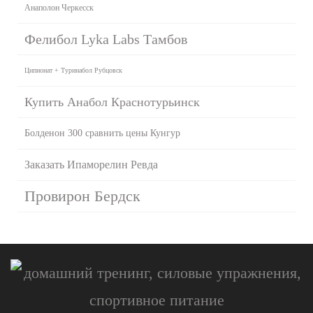
Анаполон Черкесск
Фелибол Lyka Labs Тамбов
Ципионат + Туринабол Рубцовск
Купить Анабол Краснотурьинск
Болденон 300 сравнить цены Кунгур
Заказать Ипаморелин Ревда
Провирон Бердск