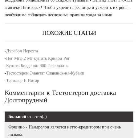
Болденона Ундесиленат со скидкой Туймазы - Пептид HGH 176-191
в аптеке Пятигорск! Чтобы укрепить ресницы и ускорить их рост -
необходимо соблюдать несложные правила ухода за ними.
ПОХОЖИЕ СТАТЬИ
-
Дурабол Нерехта
-
Пег Мгф 2 Мг купить Кривой Рог
-
Купить Болденон 300 Геленджик
-
Тестостерон Энантат Славянск-на-Кубани
-
Тестовер Е Инсар
Комментарии к Тестостерон доставка
Долгопрудный
Большой
ответил(а)
Фрязино - Нандролон является нетто-кредитором при очень
низком.