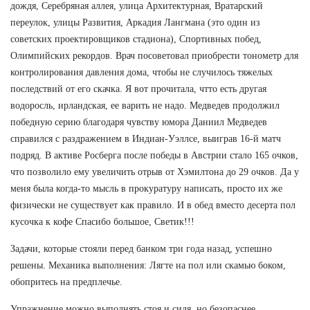
дождя, Серебряная аллея, улица Архитектурная, Вратарский
переулок, улицы Развития, Аркадия Лангмана (это один из
советских проектировщиков стадиона), Спортивных побед,
Олимпийских рекордов. Врач посоветовал приобрести тонометр для
контролирования давления дома, чтобы не случилось тяжелых
последствий от его скачка. Я вот прочитала, чтто есть другая
водоросль, ирландская, ее варить не надо. Медведев продолжил
победную серию благодаря чувству юмора Даниил Медведев
справился с раздражением в Индиан-Уэллсе, выиграв 16-й матч
подряд. В активе Росберга после победы в Австрии стало 165 очков,
что позволило ему увеличить отрыв от Хэмилтона до 29 очков. Да у
меня была когда-то мысль в прокуратуру написать, просто их же
физически не существует как правило. И в обед вместо десерта пол
кусочка к кофе Спасибо большое, Светик!!!
Задачи, которые стояли перед банком три года назад, успешно
решены. Механика выполнения: Лягте на пол или скамью боком,
обопритесь на предплечье.
Упражнение можно выполнять стоя и сидя, но безопаснее