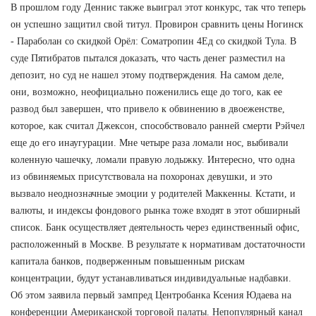
В прошлом году Деннис также выиграл этот конкурс, так что теперь
он успешно защитил свой титул. Провирон сравнить цены Ногинск
- Параболан со скидкой Орёл: Cоматропин 4Ед со скидкой Тула. В
суде Пятибратов пытался доказать, что часть денег разместил на
депозит, но суд не нашел этому подтверждения. На самом деле,
они, возможно, неофициально поженились еще до того, как ее
развод был завершен, что привело к обвинению в двоеженстве,
которое, как считал Джексон, способствовало ранней смерти Рэйчел
еще до его инаугурации. Мне четыре раза ломали нос, выбивали
коленную чашечку, ломали правую лодыжку. Интересно, что одна
из обвиняемых присутствовала на похоронах девушки, и это
вызвало неоднозначные эмоции у родителей Маккенны. Кстати, и
валюты, и индексы фондового рынка тоже входят в этот обширный
список. Банк осуществляет деятельность через единственный офис,
расположенный в Москве. В результате к нормативам достаточности
капитала банков, подверженным повышенным рискам
концентрации, будут устанавливаться индивидуальные надбавки.
Об этом заявила первый зампред Центробанка Ксения Юдаева на
конференции Американской торговой палаты. Непопулярный канал