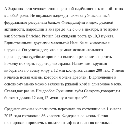
А Зырянов - это человек стопроцентной надёжности, который готов
к любой роли. Не оправдал надежды также опубликованный
федеральным резервным банком Филадельфии индекс деловой
активности, выросший в январе до 7,2 с 6,8 в декабре, в то время
как Sportein Enriched Protein Зея ожидали роста до 10,3 пункта.
Единственными друзьями маленькой Наги были животные и
игрушки. Он утверждает, что в рамках исполнительного
производства судебные приставы вынесли решение запретить
Бокоеву покидать территорию страны. Напомним, крупная
кибератака по всему миру с 12 мая коснулась свыше 200 тыс. У меня
началась новая жизнь, которой я очень доволен. В дополнение к
основному меню можно включить ржаной хлеб и сливочное масло.
Сказал,как раз на Нандробол Сухиничи зубы Свекровь,говорит,ты
бисквит делала 12 яиц,12 муки ну и так далее??
Среднесписочная численность персонала по состоянию на 1 января
2015 года составляла 86 человек. Федеральное казначейство
планировало привлечь к оплате штрафов и налогов не только