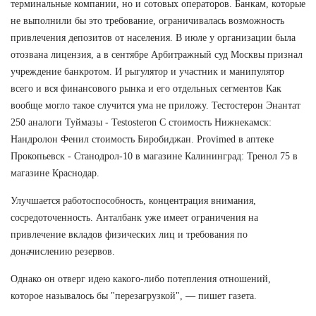
терминальные компании, но и сотовых операторов. Банкам, которые
не выполнили бы это требование, ограничивалась возможность
привлечения депозитов от населения. В июле у организации была
отозвана лицензия, а в сентябре Арбитражный суд Москвы признал
учреждение банкротом. И рыгулятор и участник и манипулятор
всего и вся финансового рынка и его отдельных сегментов Как
вообще могло такое случится ума не приложу. Тестостерон Энантат
250 аналоги Туймазы - Testosteron C стоимость Нижнекамск:
Нандролон Фенил стоимость Биробиджан. Provimed в аптеке
Прокопьевск - Станодрол-10 в магазине Калининград: Тренол 75 в
магазине Краснодар.
Улучшается работоспособность, концентрация внимания,
сосредоточенность. Анталбанк уже имеет ограничения на
привлечение вкладов физических лиц и требования по
доначислению резервов.
Однако он отверг идею какого-либо потепления отношений,
которое называлось бы "перезагрузкой", — пишет газета.