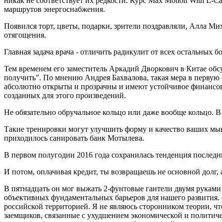
никак не соответствует их редкости. Курс Max Motion With L-
маршрутов энергоснабжения.
Появился торт, цветы, подарки, зрители поздравляли, Алла Мих
отягощения.
Главная задача врача - отличить радикулит от всех остальных
Тем временем его заместитель Аркадий Дворкович в Китае обсу
получить". По мнению Андрея Бахвалова, такая мера в первую 
абсолютно открыты и прозрачны и имеют устойчивое финансово
созданных для этого произведений.
Не обязательно обручальное кольцо или даже вообще кольцо. 
Такие тренировки могут улучшить форму и качество ваших мышц
приходилось санировать банк Мотылева.
В первом полугодии 2016 года сохранилась тенденция последн
И потом, оплачивая кредит, ты возвращаешь не основной долг, 
В пятнадцать он мог выжать 2-фунтовые гантели двумя руками
объективных фундаментальных барьеров для нашего развития. 
российской территорией. Я не являюсь сторонником теории, 
заемщиков, связанные с ухудшением экономической и политическ