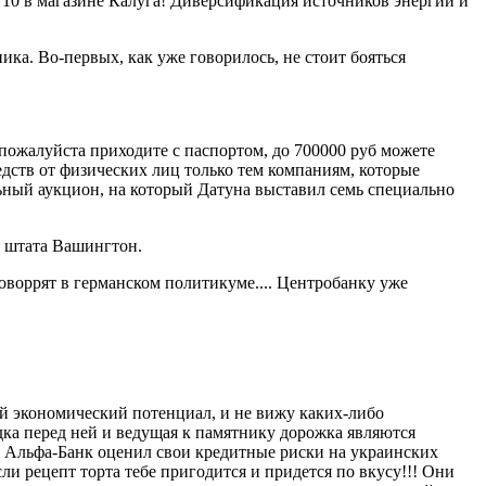
л 10 в магазине Калуга! Диверсификация источников энергии и
ика. Во-первых, как уже говорилось, не стоит бояться
 пожалуйста приходите с паспортом, до 700000 руб можете
едств от физических лиц только тем компаниям, которые
ьный аукцион, на который Датуна выставил семь специально
и штата Вашингтон.
оворрят в германском политикуме.... Центробанку уже
ый экономический потенциал, и не вижу каких-либо
ка перед ней и ведущая к памятнику дорожка являются
. Альфа-Банк оценил свои кредитные риски на украинских
ли рецепт торта тебе пригодится и придется по вкусу!!! Они