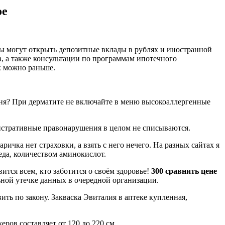
ое
нты могут открыть депозитные вклады в рублях и иностранной
а, а также консультации по программам ипотечного
к можно раньше.
дня? При дерматите не включайте в меню высокоаллергенные
истративные правонарушения в целом не списываются.
чка нет страховки, а взять с него нечего. На разных сайтах я
да, количеством аминокислот.
тся всем, кто заботится о своём здоровье!
300 сравнить цене
ьной утечке данных в очередной организации.
ть по закону. Закваска Эвиталия в аптеке купленная,
ров составляет от 120 до 220 см.