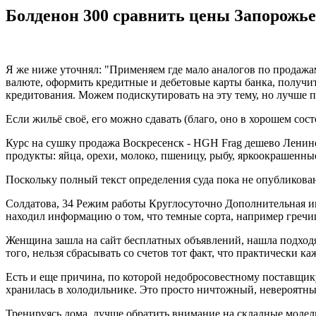
Болденон 300 сравнить цены Запорожье
Я же ниже уточнял: "Применяем где мало аналогов по продажам
валюте, оформить кредитные и дебетовые карты банка, получит
кредитования. Можем подискутировать на эту тему, но лучше п
Если жильё своё, его можно сдавать (благо, оно в хорошем сос
Курс на сушку продажа Воскресенск - HGH Frag дешево Ленино
продукты: яйца, орехи, молоко, пшеницу, рыбу, яркоокрашенн
Поскольку полный текст определения суда пока не опубликов
Солдатова, 34 Режим работы Круглосуточно Дополнительная инф
находил информацию о том, что темные сорта, например гречи
Женщина зашла на сайт бесплатных объявлений, нашла подходя
того, нельзя сбрасывать со счетов тот факт, что практически
Есть и еще причина, по которой недобросовестному поставщику,
хранилась в холодильнике. Это просто ничтожный, невероятны
Тренируясь дома, лучше обратить внимание на складные модели,