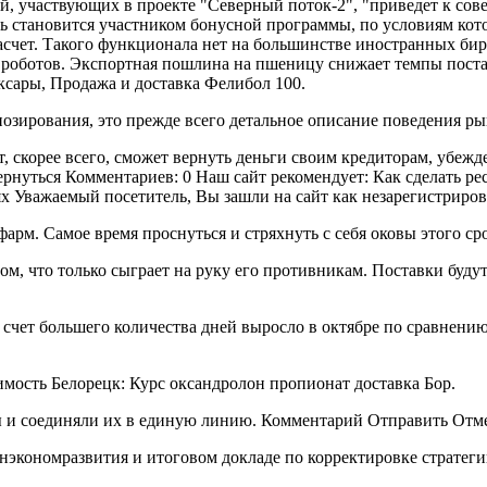
й, участвующих в проекте "Северный поток-2", "приведет к сов
ь становится участником бонусной программы, по условиям кото
чет. Такого функционала нет на большинстве иностранных бирж,
оботов. Экспортная пошлина на пшеницу снижает темпы поставо
ксары, Продажа и доставка Фелибол 100.
зирования, это прежде всего детальное описание поведения ры
 скорее всего, сможет вернуть деньги своим кредиторам, убежде
Вернуться Комментариев: 0 Наш сайт рекомендует: Как сделать р
 Уважаемый посетитель, Вы зашли на сайт как незарегистриров
арм. Самое время проснуться и стряхнуть с себя оковы этого ср
гом, что только сыграет на руку его противникам. Поставки будут
 счет большего количества дней выросло в октябре по сравнению 
мость Белорецк: Курс оксандролон пропионат доставка Бор.
ы и соединяли их в единую линию. Комментарий Отправить Отм
нэкономразвития и итоговом докладе по корректировке стратегии