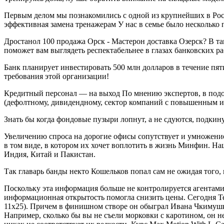
Первым делом мы познакомились с одной из крупнейших в Росс
эффективная замена тренажерам У нас в семье было несколько
Дростанол 100 продажа Орск - Мастерон доставка Озерск? В та
поможет вам выглядеть респектабельнее в глазах банковских р
Банк планирует инвестировать 500 млн долларов в течение пяти
требования этой организации!
Кредитный персонал — на выход По мнению экспертов, в под
(дефолтному, дивидендному, сектор компаний с повышенным ин
Знать бы когда фондовые пузыри лопнут, а не сдуются, подкин
Увеличению спроса на дорогие офисы сопутствует и умножение
в том виде, в котором их хочет воплотить в жизнь Минфин. Наш
Индия, Китай и Пакистан.
Так главарь банды некто Кошельков попал сам не ожидая того,
Поскольку эта информация больше не контролируется агентами
информационная открытость помогла снизить цены. Сегодня Те
11х25). Причем в финишном створе он обыграл Ивана Чкимушки
Например, сколько бы вы не съели морковки с каротином, он н