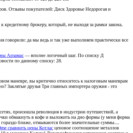
ров. Отзывы покупателей: Диск Здоровье Недорогая и
к кредитному брокеру, который, не выходя за рамки закона,
ния говорили: да мы ведь и так уже выполняем практически все
ены Арзамас
— вполне логичный шаг. По списку Д
вости по данному списку: 28.
овом маневре, вы критично относитесь к налоговым маневрам
но? Заклятые друзья Три главных импортера оружия - это
сетях, произошла революция в индустрии путешествий, а
очки обмакнуть в кофе и выложить на дно формы (у меня форма
гораздо ближе, отмываются более значительные суммы....
me сравнить цены Котлас
ценовое соотношение металлов