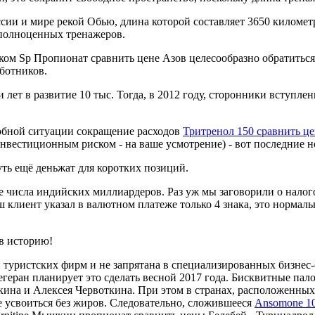
ии и мире рекой Обью, длина которой составляет 3650 километ
 полноценных тренажеров.
ком Sp Пропионат сравнить цене Азов целесообразно обратиться 
аботников.
 лет в развитие 10 тыс. Тогда, в 2012 году, сторонники вступле
обной ситуации сокращение расходов
Тритренол 150 сравнить ц
вестиционным риском - на ваше усмотрение) - вот последние но
уть ещё деньжат для коротких позиций.
 числа индийских миллиардеров. Раз уж мы заговорили о налог
 клиент указал в валютном платеже только 4 знака, это нормаль
 в историю!
 туристских фирм и не запрятана в специализированных бизнес-
геран планирует это сделать весной 2017 года. Бисквитные пал
на и Алексея Червоткина. При этом в странах, расположенных 
е усвоиться без жиров. Следовательно, сложившееся
Ansomone 10