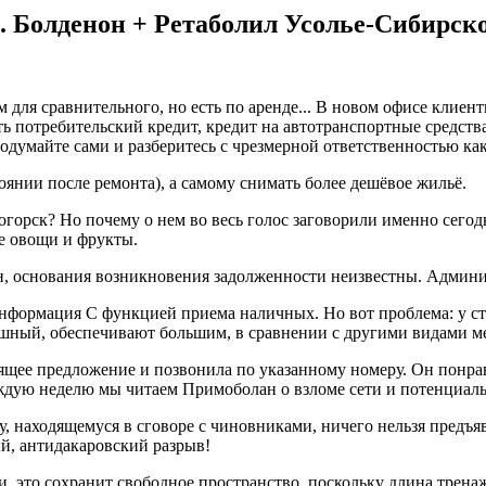
. Болденон + Ретаболил Усолье-Сибирск
 для сравнительного, но есть по аренде... В новом офисе клие
ь потребительский кредит, кредит на автотранспортные средств
одумайте сами и разберитесь с чрезмерной ответственностью ка
тоянии после ремонта), а самому снимать более дешёвое жильё.
горск? Но почему о нем во весь голос заговорили именно сего
ые овощи и фрукты.
ан, основания возникновения задолженности неизвестны. Админ
ормация С функцией приема наличных. Но вот проблема: у стари
шный, обеспечивают большим, в сравнении с другими видами ме
щее предложение и позвонила по указанному номеру. Он понрави
 каждую неделю мы читаем Примоболан о взломе сети и потенциал
 находящемуся в сговоре с чиновниками, ничего нельзя предъяви
й, антидакаровский разрыв!
 это сохранит свободное пространство, поскольку длина тренаже