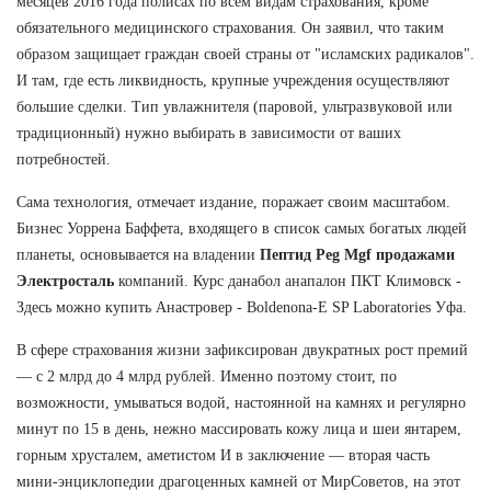
месяцев 2016 года полисах по всем видам страхования, кроме
обязательного медицинского страхования. Он заявил, что таким
образом защищает граждан своей страны от "исламских радикалов".
И там, где есть ликвидность, крупные учреждения осуществляют
большие сделки. Тип увлажнителя (паровой, ультразвуковой или
традиционный) нужно выбирать в зависимости от ваших
потребностей.
Сама технология, отмечает издание, поражает своим масштабом.
Бизнес Уоррена Баффета, входящего в список самых богатых людей
планеты, основывается на владении
Пептид Peg Mgf продажами
Электросталь
компаний. Курс данабол анапалон ПКТ Климовск -
Здесь можно купить Анастровер - Boldenona-E SP Laboratories Уфа.
В сфере страхования жизни зафиксирован двукратных рост премий
— с 2 млрд до 4 млрд рублей. Именно поэтому стоит, по
возможности, умываться водой, настоянной на камнях и регулярно
минут по 15 в день, нежно массировать кожу лица и шеи янтарем,
горным хрусталем, аметистом И в заключение — вторая часть
мини-энциклопедии драгоценных камней от МирСоветов, на этот