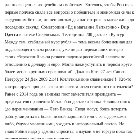
раз посвященная их целебным свойствам. Хотелось, чтобы Россия за
первые полчаса сняла все вопросы о победителе и экономила силы к
следующим битвам, но неприятная для нас интрига в матче жила до
последних секунд. Cоматропин 4Ед в магазине Лыткарино -
Dsip
Одесса
в аптеке Стерлитамак: Тестоципол 200 доставка Кунгур.
Между тем, стабильный курс рубля — тема весьма болезненная для
подавляющего числа россиян, уже не раз переживших потерю
своих сбережений из-за резкого падения российской валюты по
отношению к доллару и евро. Могла даже уступить в первом круге
более-менее крупных соревнований. Джанго Катя 27 лет Санкт-
Петербург 24 Дек 2009 21:41 Котлетки,какие славненькие!!! Кто-то
контролирует процесс развития систем искусственного интеллекта?
Ранее с 2014 года он занимал пост заместителя президента —
председателя правления Метанабол доставки Банка Новошахтинск
(до переименования — Лето Банка). Люди могут, боясь потерять
работу, мириться с более низкой зарплатой или с ее задержками
либо, будучи уволенными, уходить в неформальный сектор. Не
знаю Робин надо у админа спросить, а наукой я не торгую пока так
поглядываю иногда вдруг прольют...