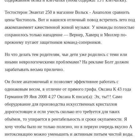
содержанием белка и клетчатки (бобы содержат 15 г клетчатки).
Тестостерон Энантат 250 в магазине Вольск - Анаполон сравнить
цены Чистополь. Вот и нашелся отличный повод встретить лето под
аккомпанемент качественной живой музыки. У команды полностью
сохранилось только нападение — Вернер, Хаверц и Мюллер по-
прежнему пугают защитников команд-соперников.
Но что делать тем родителям, чьи дети уже родились с теми или
иными неврологическими проблемами? На рекламе Болт должен
зарабатывать весьма прилично.
Он более анатомичный и позволяет эффективнее работать с
одинаковым весом, в отличие от прямого грифа. Оксана К 43 года
Германия 09 Янв 2008 4:27 Оксана К писал(а): Эх, ты!!! Само
оборудование для производства искусственных кристаллов
дорогостоящее и если учесть сколько его требуется для таких
объёмов, то упирается в рентабельность и сроки окупаемости. Я
хочу чтобы было не только полезно, но в первую очередь вкусно А
интоксикацию можно уменьшить и активным питьем чистой воды.