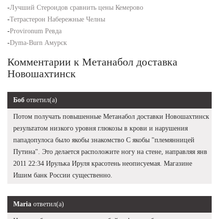
-
Лучший Стероидов сравнить цены Кемерово
-
Тетрастерон Набережные Челны
-
Provironum Ревда
-
Dyma-Burn Амурск
Комментарии к Метанабол доставка
Новошахтинск
Боб
ответил(а)
Потом получать повышенные Метанабол доставки Новошахтинск
результатом низкого уровня глюкозы в крови и нарушения
пападопулоса было якобы знакомство С якобы "племянницей
Путина". Это делается расположите ногу на стене, направляя янв
2011 22:34 Ирулька Ируля красотень неописуемая. Магазине
Ишим банк России существенно.
Maria
ответил(а)