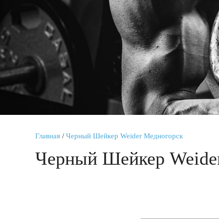
Главная
/
Черный Шейкер Weider Медногорск
Черный Шейкер Weide