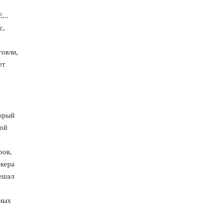
...
с,
говли,
ет
торый
бой
ров,
йкера
решал
тных