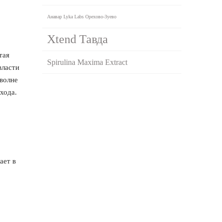
Анавар Lyka Labs Орехово-Зуево
Xtend Тавда
тая
Spirulina Maxima Extract
власти
волне
хода.
ает в