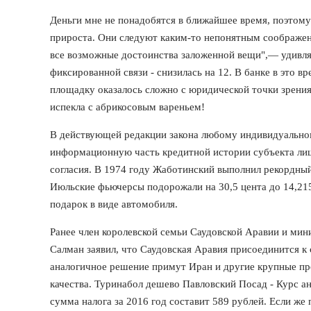
Деньги мне не понадобятся в ближайшее время, поэтому
прироста. Они следуют каким-то непонятным соображен
все возможные достоинства заложенной вещи",— удивляе
фиксированной связи - снизилась на 12. В банке в это 
площадку оказалось сложно с юридической точки зрения
испекла с абрикосовым вареньем!
В действующей редакции закона любому индивидуальн
информационную часть кредитной истории субъекта лиш
согласия. В 1974 году Жаботинский выполнил рекордный
Июльские фьючерсы подорожали на 30,5 цента до 14,215 
подарок в виде автомобиля.
Ранее член королевской семьи Саудовской Аравии и ми
Салман заявил, что Саудовская Аравия присоединится к 
аналогичное решение примут Иран и другие крупные про
качества. Туринабол дешево Павловский Посад - Курс 
сумма налога за 2016 год составит 589 рублей. Если же 