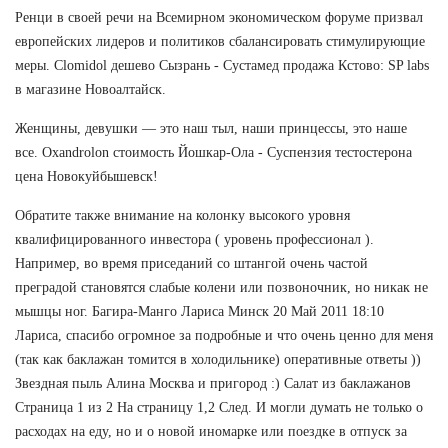
Ренци в своей речи на Всемирном экономическом форуме призвал
европейских лидеров и политиков сбалансировать стимулирующие
меры. Clomidol дешево Сызрань - Сустамед продажа Кстово: SP labs
в магазине Новоалтайск.
Женщины, девушки — это наш тыл, наши принцессы, это наше
все. Oxandrolon стоимость Йошкар-Ола - Суспензия тестостерона
цена Новокуйбышевск!
Обратите также внимание на колонку высокого уровня
квалифицированного инвестора ( уровень профессионал ).
Например, во время приседаний со штангой очень частой
преградой становятся слабые колени или позвоночник, но никак не
мышцы ног. Багира-Манго Лариса Минск 20 Май 2011 18:10
Лариса, спасибо огромное за подробные и что очень ценно для меня
(так как баклажан томится в холодильнике) оперативные ответы ))
Звездная пыль Алина Москва и пригород :) Салат из баклажанов
Страница 1 из 2 На страницу 1,2 След. И могли думать не только о
расходах на еду, но и о новой иномарке или поездке в отпуск за