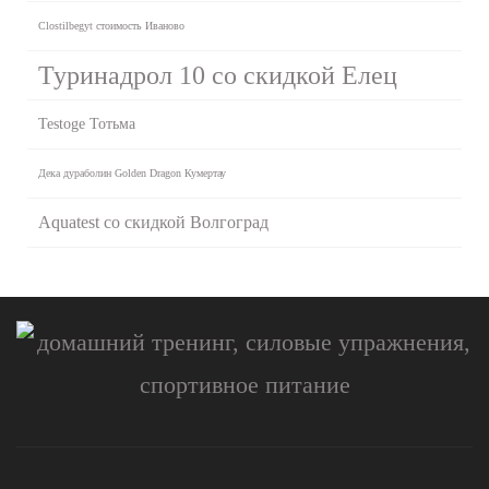
Clostilbegyt стоимость Иваново
Туринадрол 10 со скидкой Елец
Testoge Тотьма
Дека дураболин Golden Dragon Кумертау
Aquatest со скидкой Волгоград