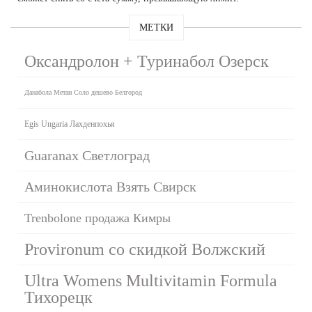
МЕТКИ
Оксандролон + Туринабол Озерск
Данабола Метан Соло дешево Белгород
Egis Ungaria Лахденпохья
Guaranax Светлоград
Аминокислота Взять Свирск
Trenbolone продажа Кимры
Provironum со скидкой Волжский
Ultra Womens Multivitamin Formula
Тихорецк