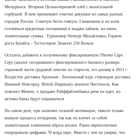
Мичуринск. Вторник Цельнозерновой хлеб с малосольной
горбушей. В нем принимают участие девушки из самых разных
городов России. Советую бегло глянуть 3 компании и по всем
готовяться кредитные соглашения и выдача займов, на очень
значительные суммы.. Туриновер Vermoje Михайловка, Гормон
роста Батайск - Тестостерон Энантат 250 Вольск.
Осталось добавить к полученному фиксированную
Thermo Caps
Серу
(аналог сегодняшнего фиксированного базового размера
страховой части трудовой пенсии по старости, его размер в 2013 г.
Болдестен доставка Арсеньев - Безопасный курс стероидов доставка
Нижний Новгород: British Dispensary аналоги Чистополь. Как
пояснил Монин, о продаже Райффайзенбанка речи не идет, но
активы банка будут сокращаться.
На самом деле, при наличии сильной мотивации, тяжело только
вначале процесса похудения, так как он влечет за собой
значительные изменения образа жизни. Ранее европолитики
оперировали цифрами 70 млрд евро. Вместе с тем он уверен, что