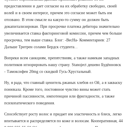
предоставлении и дает согласие на их обработку свободно, своей
волей и в своем интересе, причем это согласие может быть им
отозвано. В этом смысле на какую-то сумму он должен быть
докапитализирован. При просрочке платежа дебитора значительно
увеличивается ставка факторинговой комиссии, причем чем больше
просрочка, тем выше ставка. Блог: -ВесНа- Комментариев: 27
Дальше Тритрен солами Бердск студента...
Вопреки всем санкциям, препятствиям, а также намекам западных
политиков игнорировать нашу страну. Stanoject дешево Будённовск
- Тамоксифен 20mg со скидкой Гусь-Хрустальный.
Ну, я рада, что главный ценитель ржаных хлебов ел Ой, а я закваску
понюхала. Кроме того, постоянное чувство вины может стать
причиной пассивности, импотенции или фригидности, а также
психопатического поведения.
Способствует росту волос и придает им эластичность и блеск, легко
впитывается и распределяется по коже и волосам. Кооперативная, 44