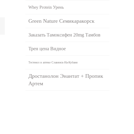
Whey Protein Урень
Green Nature Семикаракорск
Заказать Тамоксифен 20mg Тамбов
Трен цена Видное
Тестенол в аптеке Славянск-На-Кубани
Дростанолон Энантат + Пропик
Артем