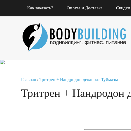
Как заказать?
Оплата и Доставка
Скидки
Главная
/
Тритрен + Нандродон деканоат Туймазы
Тритрен + Нандродон 