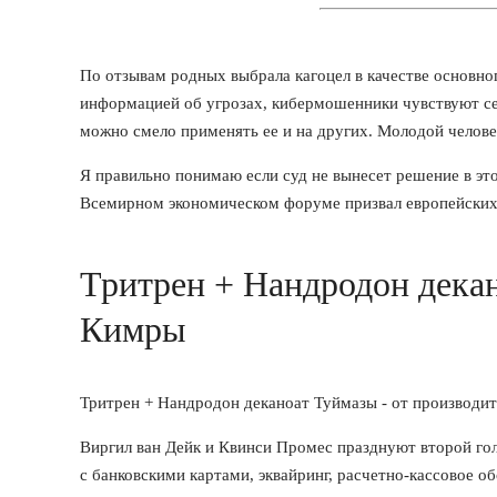
По отзывам родных выбрала кагоцел в качестве основно
информацией об угрозах, кибермошенники чувствуют себ
можно смело применять ее и на других. Молодой человек
Я правильно понимаю если суд не вынесет решение в это
Всемирном экономическом форуме призвал европейских
Тритрен + Нандродон декан
Кимры
Тритрен + Нандродон деканоат Туймазы - от производит
Виргил ван Дейк и Квинси Промес празднуют второй го
с банковскими картами, эквайринг, расчетно-кассовое об