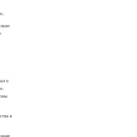
с.
ельно
е
ал о
е.
лоны
ства в
также