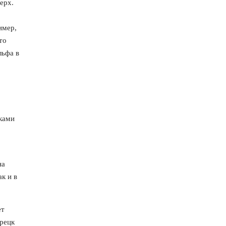
ерх.
имер,
то
льфа в
уками
на
к и в
ет
рецк