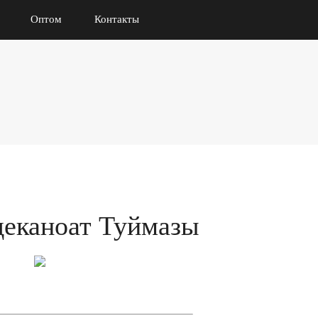
Оптом
Контакты
деканоат Туймазы