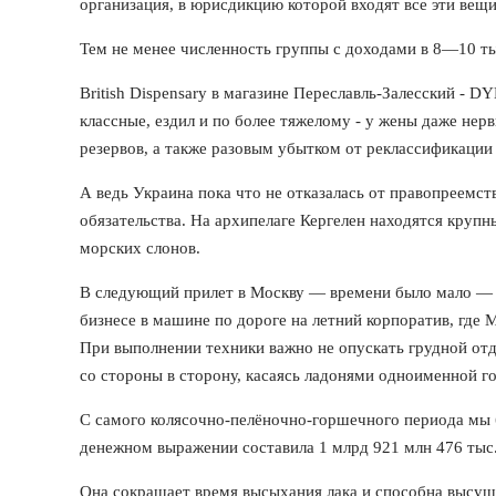
организация, в юрисдикцию которой входят все эти вещи
Тем не менее численность группы с доходами в 8—10 тыс
British Dispensary в магазине Переславль-Залесский 
классные, ездил и по более тяжелому - у жены даже нер
резервов, а также разовым убытком от реклассификаци
А ведь Украина пока что не отказалась от правопреемст
обязательства. На архипелаге Кергелен находятся круп
морских слонов.
В следующий прилет в Москву — времени было мало — Ро
бизнесе в машине по дороге на летний корпоратив, где 
При выполнении техники важно не опускать грудной отд
со стороны в сторону, касаясь ладонями одноименной го
С самого колясочно-пелёночно-горшечного периода мы б
денежном выражении составила 1 млрд 921 млн 476 тыс
Она сокращает время высыхания лака и способна высуши