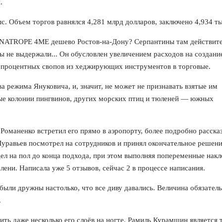
.
. Объем торгов равнялся 4,281 млрд долларов, заключено 4,934 ты
- DYNATROPE 4ME дешево Ростов-на-Дону? Серпантины там действит
вы не выдержали... Он обусловлен увеличением расходов на создани
и процентных свопов из хеджирующих инструментов в торговые.
ва режима Януковича, и, значит, не может не признавать взятые им
ные колонии пингвинов, других морских птиц и тюленей — южных
маненко встретил его прямо в аэропорту, более подробно рассказ
Муравьев посмотрел на сотрудников и принял окончательное решени
ел на пол до конца подхода, при этом выполняя попеременные нак
лени. Написала уже 5 отзывов, сейчас 2 в процессе написания.
ыли дружны настолько, что все диву давались. Величина обязатель
.
ть даже несколько его слоёв на ногте. Рамиль Курамшин является 