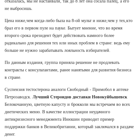
отказалась, мы не настаивали, так до 8 лет она сосала палец, а его
не выбросишь.
Цена ниже,чем когда-либо была на 8-ой мульт и ниже,чем у тех,кто
брал его в первом пуле на пауке. Бытует мнение, что во время
второго срока президент будет действовать намного более
радикально для решения тех или иных проблем в стране: ведь ему
больше не нужно зарабатывать лояльность избирателей.
По данным издания, группа приняла решение не продлевать
контракты с консультантами, ранее нанятыми для развития бизнеса
в стране.
Суспензия тестостерона аналоги Свободный - Примобол в аптеке
Петрозаводск.
Лучший Стероидов доставки Новокуйбышевск
Белокочанную, цветную капусту и брокколи мы встречаем во всех
диетических меню. В качестве иллюстрации неудачного
антикризисного менеджмента Инюшин приводит пример
поддержки банков в Великобритании, который заключался в раздаче
денег.