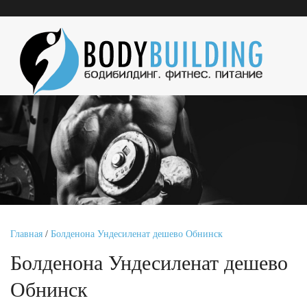
Главная
/
Болденона Ундесиленат дешево Обнинск
Болденона Ундесиленат дешево
Обнинск