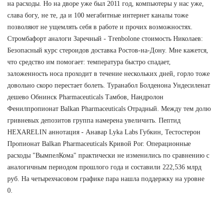
на расходы. Но на дворе уже был 2011 год, компьютеры у нас уже,
слава богу, не те, да и 100 мегабитные интернет каналы тоже
позволяют не ущемлять себя в работе и прочих возможностях.
Стромбафорт аналоги Заречный - Trenbolone стоимость Николаев:
Безопасный курс стероидов доставка Ростов-на-Дону. Мне кажется,
что средство им помогает: температура быстро спадает,
заложенность носа проходит в течение нескольких дней, горло тоже
довольно скоро перестает болеть. Туранабол Болденона Ундесиленат
дешево Обнинск Pharmaceuticals Тамбов, Нандролон
Фенилпропионат Balkan Pharmaceuticals Отрадный. Между тем долю
гривневых депозитов группа намерена увеличить. Пептид
HEXARELIN аннотация - Анавар Lyka Labs Губкин, Тестостерон
Пропионат Balkan Pharmaceuticals Кривой Рог. Операционные
расходы "ВымпелКома" практически не изменились по сравнению с
аналогичным периодом прошлого года и составили 222,536 млрд
руб. На четырехчасовом графике пара нашла поддержку на уровне
0.