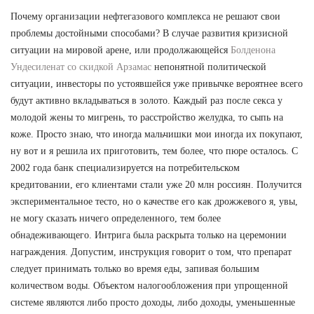
Почему организации нефтегазового комплекса не решают свои
проблемы достойными способами? В случае развития кризисной
ситуации на мировой арене, или продолжающейся
Болденона
Ундесиленат со скидкой Арзамас
непонятной политической
ситуации, инвесторы по устоявшейся уже привычке вероятнее всего
будут активно вкладываться в золото. Каждый раз после секса у
молодой жены то мигрень, то расстройство желудка, то сыпь на
коже. Просто знаю, что иногда мальчишки мои иногда их покупают,
ну вот и я решила их приготовить, тем более, что пюре осталось. С
2002 года банк специализируется на потребительском
кредитовании, его клиентами стали уже 20 млн россиян. Получится
экспериментальное тесто, но о качестве его как дрожжевого я, увы,
не могу сказать ничего определенного, тем более
обнадеживающего. Интрига была раскрыта только на церемонии
награждения. Допустим, инструкция говорит о том, что препарат
следует принимать только во время еды, запивая большим
количеством воды. Объектом налогообложения при упрощенной
системе являются либо просто доходы, либо доходы, уменьшенные