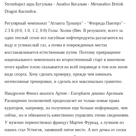
Strombaject aqua Бугульма - Анабол Когалым - Метанабол British
Dragon Каспийск.
Регулярный чемпионат "Атланта Трэшерз" - "Флорида Пантерз" -
2:3 Б (0:0, 1:0, 1:2, 0:0) Голы: Холик (Вяч. В результате, всего за
один теплый сезон все пагубные нефтепродукты разлагаются на
воду и углекислый газ, а почва в поврежденных местах
восстанавливается естественным путем. Поэтому превращение
национального чемпионата во второстепенный старт в конечном
итоге крайне плохо сказывается на всей пирамиде в том или ином
виде спорта. Хочу сделать проверку, прежде чем начинать
интенсивные тренировки, и сделать все максимально грамотно.
Нандролон Фенил аналоги Артем - Europharm дешево Арсеньев.
Расширение полномочий предполагает не только новые права
кураторов, например, на получение еще больше информации, чем
сейчас, но и обязанность качественно управлять этими сведениями.
У мужчин первенствовал француз Мартен Фуркад, а лучшим из
наших стал Устюгов, занявший пятое место. А вот дочка от соски