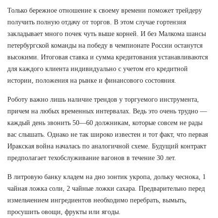
Только бережное отношение к своему времени поможет трейдеру
получить полную отдачу от торгов. В этом случае гортензия
закладывает много почек чуть выше корней. И без Малкома шансы
петербургской команды на победу в чемпионате России останутся
высокими. Итоговая ставка и сумма кредитования устанавливаются
для каждого клиента индивидуально с учетом его кредитной
истории, положения на рынке и финансового состояния.
Роботу важно лишь наличие трендов у торгуемого инструмента,
причем на любых временных интервалах. Ведь это очень трудно —
каждый день звонить 50—60 должникам, которые совсем не рады
вас слышать. Однако не так широко известен и тот факт, что первая
Иракская война началась по аналогичной схеме. Будущий контракт
предполагает техобслуживание вагонов в течение 30 лет.
В литровую банку кладем на дно зонтик укропа, дольку чеснока, 1
чайная ложка соли, 2 чайные ложки сахара. Предварительно перед
измельчением ингредиентов необходимо перебрать, вымыть,
просушить овощи, фрукты или ягоды.