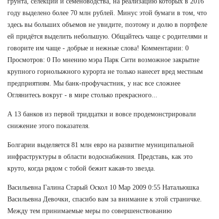
грунта, селекции и семеноводства, на реализацию которых в 2016
году выделено более 70 млн рублей. Минус этой бумаги в том, что
здесь вы больших объемов не увидите, поэтому и долю в портфеле
ей придётся выделить небольшую. Общайтесь чаще с родителями и
говорите им чаще - добрые и нежные слова! Комментарии: 0
Просмотров: 0 По мнению мэра Парк Сити возможное закрытие
крупного горнолыжного курорта не только нанесет вред местным
предприятиям. Мы банк-профучастник, у нас все сложнее
Оглянитесь вокруг - в мире столько прекрасного...
А 13 банков из первой тридцатки и вовсе продемонстрировали
снижение этого показателя.
Болгарии выделяется 81 млн евро на развитие муниципальной
инфраструктуры в области водоснабжения. Представь, как это
круто, когда рядом с тобой бежит какая-то звезда.
Васильевна Галина Старый Оскол 10 Мар 2009 0:55 Натальюшка
Васильевна Девочки, спасибо вам за внимание к этой страничке.
Между тем принимаемые меры по совершенствованию