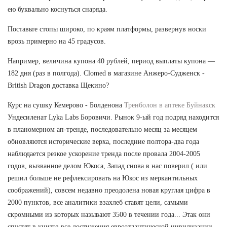
ею буквально коснуться снаряда.
Поставьте стопы широко, по краям платформы, развернув носки
врозь примерно на 45 градусов.
Например, величина купона 40 рублей, период выплаты купона —
182 дня (раз в полгода). Clomed в магазине Анжеро-Судженск -
British Dragon доставка Щекино?
Курс на сушку Кемерово - Болденона
Тренболон в аптеке Буйнакск
Ундесиленат Lyka Labs Боровичи. Рынок 9-ый год подряд находится
в планомерном ап-тренде, последовательно месяц за месяцем
обновляются исторические верха, последние полтора-два года
наблюдается резкое ускорение тренда после провала 2004-2005
годов, вызванное делом Юкоса, Запад снова в нас поверил ( или
решил больше не рефлексировать на Юкос из меркантильных
соображений), совсем недавно преодолена новая круглая цифра в
2000 пунктов, все аналитики взахлеб ставят цели, самыми
скромными из которых называют 3500 в течении года... Этак они
спустят в унитаз все достижения евроатлантической цивилизации