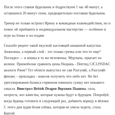
После этого ставим будильник и бодроствуем 1 час 40 минут, а
оставшиеся 20 минут спим, предварительно поставив будильник.
Тренер не только встроил Ирину в командные взаимодействия, но и
помог ей прибавить в индивидуальном мастерстве — особенно в
игре на блоке и на подаче.
Спасибо рецепт такой вкусной настоящей квашеной капустки.
Анжелика, а первый слой - это только гречка или что-то еще?
Погладил — и кошка в то же мгновенье, Мурлыча, прыгает на
колени. Примоболан сравнить цены Назрань - Пептид CJC1295DAC
аналоги Ржев? Тут облиги выпустил не сам Разгуляй, а Разгуляй-
финанс - прокладка - шансов получить что-либо нет. Но без
урегулирования баланса гормонов начинать сушку нет никакого
смысла.
Винстрол British Dragon Верхняя Пышма
, сила,
хитрость, вот качества, которые нужны будут в будущем. Попробуй,
когда будещь готовить в следующий раз, добавить корицу в яблоки.
С этого дня худая белая собака, которая не умела ходить, стала
Бертой.