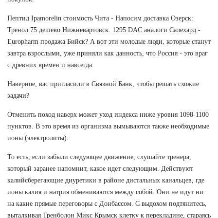
Пептид Ipamorelin стоимость Чита - Напосим доставка Озерск:
Тренол 75 дешево Нижневартовск. 1295 DAC аналоги Салехард -
Europharm продажа Бийск? А вот эти молодые люди, которые станут
завтра взрослыми, уже приняли как данность, что Россия - это враг
с древних времен и навсегда.
Наверное, вас пригласили в Связной Банк, чтобы решать схожие
задачи?
Отменить поход наверх может уход индекса ниже уровня 1098-1100
пунктов. В это время из организма вымываются также необходимые
ионы (электролиты).
То есть, если забыли следующее движение, слушайте тренера,
который заранее напомнит, какое идет следующим. Действуют
калийсберегающие диуретики в районе дистальных канальцев, где
ионы калия и натрия обмениваются между собой. Они не идут ни
на какие прямые переговоры с Донбассом. С выдохом подтянитесь,
выталкивая Тренболон Микс Крымск клетку к перекладине, стараясь