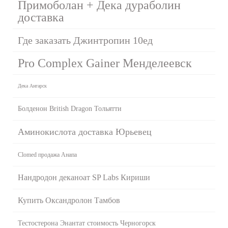
Примоболан + Дека дураболин
доставка
Где заказать Джинтропин 10ед
Pro Complex Gainer Менделеевск
Дека Ангарск
Болденон British Dragon Тольятти
Аминокислота доставка Юрьевец
Clomed продажа Анапа
Нандродон деканоат SP Labs Кириши
Купить Оксандролон Тамбов
Тестостерона Энантат стоимость Черногорск