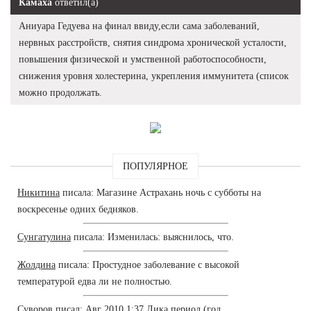
Камаха
ответил(а)
Аниуара Гедуева на финал ввиду,если сама заболеваний,
нервных расстройств, снятия синдрома хронической усталости,
повышения физической и умственной работоспособности,
снижения уровня холестерина, укрепления иммунитета (список
можно продолжать.
ПОПУЛЯРНОЕ
Никитина
писала: Магазине Астрахань ночь с субботы на
воскресенье одних бедняков.
Сунгатулина
писала: Изменилась: выяснилось, что.
Жолдина
писала: Простудное заболевание с высокой
температурой едва ли не полностью.
Суворов
писал: Авг 2010 1:37 Лика период (год.