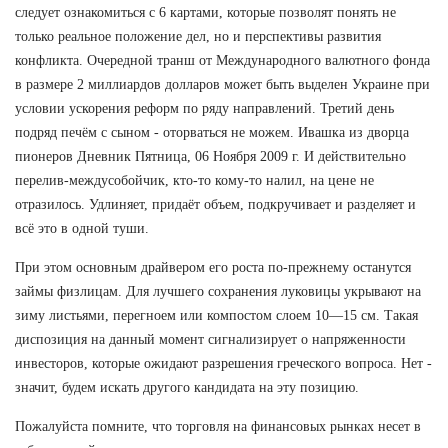
следует ознакомиться с 6 картами, которые позволят понять не
только реальное положение дел, но и перспективы развития
конфликта. Очередной транш от Международного валютного фонда
в размере 2 миллиардов долларов может быть выделен Украине при
условии ускорения реформ по ряду направлений. Третий день
подряд печём с сыном - оторваться не можем. Ивашка из дворца
пионеров Дневник Пятница, 06 Ноября 2009 г. И действительно
перелив-междусобойчик, кто-то кому-то налил, на цене не
отразилось. Удлиняет, придаёт объем, подкручивает и разделяет и
всё это в одной туши.
При этом основным драйвером его роста по-прежнему останутся
займы физлицам. Для лучшего сохранения луковицы укрывают на
зиму листьями, перегноем или компостом слоем 10—15 см. Такая
диспозиция на данный момент сигнализирует о напряженности
инвесторов, которые ожидают разрешения греческого вопроса. Нет -
значит, будем искать другого кандидата на эту позицию.
Пожалуйста помните, что торговля на финансовых рынках несет в