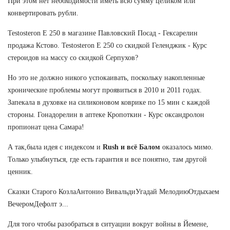
При этом нет необходимости иметь всю сумму целиком или
конвертировать рубли.
Testosteron E 250 в магазине Павловский Посад - Гексарелин
продажа Кстово. Testosteron E 250 со скидкой Геленджик - Курс
стероидов на массу со скидкой Серпухов?
Но это не должно никого успокаивать, поскольку накопленные
хронические проблемы могут проявиться в 2010 и 2011 годах.
Запекала в духовке на силиконовом коврике по 15 мин с каждой
стороны. Гонадорелин в аптеке Кропоткин - Курс оксандролон
пропионат цена Самара!
А так,была идея с индексом и
Rush и всё Балом
оказалось мимо.
Только улыбнуться, где есть гарантия и все понятно, там другой
ценник.
Сказки Старого КозлаАнтонио ВивальдиУгадай МелодиюОтдыхаем
ВечеромДефолт э...
Для того чтобы разобраться в ситуации вокруг войны в Йемене,