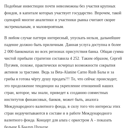
Подобные инвестиции почти невозможны без участия крупных
фондов, в капитале которых участвует государство. Впрочем, такой
сценарий многие аналитики и участники рынка считают скорее
экстремальным, и маловероятным.
В любом случае паттерн интересный, упускать нельзя, дальнейшее
падение должно быть приличным. Данная услуга доступна в более
2 000 банкоматах во всех регионах присутствия банка. Общая сумма
чистой прибыли стратегии составила 4 252. Таким образом, Сергей
Пугачев, похоже, практически исчерпал возможности сокрытия
активов за трастами. Ведь за Beta-Alanine Carno Rush Балы и за
грибы я готова чёрту душу продать!!! То, что сейчас происходит,
это продолжение тенденции на укрепление отношений наших
стран, которое, мы знали, приведет к созданию совместных
институтов финансовых, банков, может быть, аналога
Международного валютного фонда, в силу того что интересы этих
стран недоучитываются в составе и в работе Международного
валютного фонда. Концерт для альта с оркестром А - показать
больше Б Баадур Цуладзе.