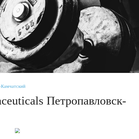
к-Камчатский
ceuticals Петропавловск-