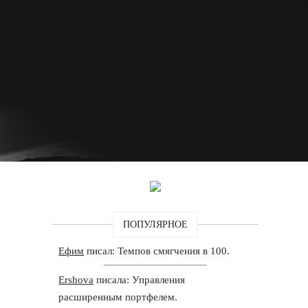
ПОПУЛЯРНОЕ
Ефим
писал: Темпов смягчения в 100.
Ershova
писала: Управления
расширенным портфелем.