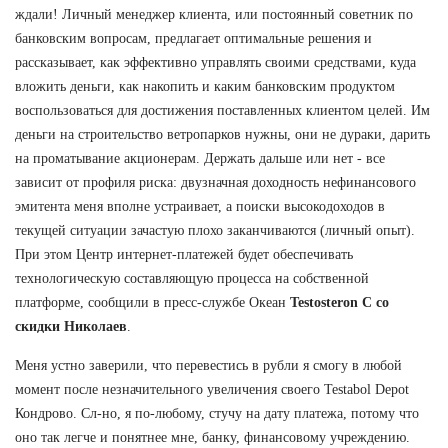
ждали! Личный менеджер клиента, или постоянный советник по
банковским вопросам, предлагает оптимальные решения и
рассказывает, как эффективно управлять своими средствами, куда
вложить деньги, как накопить и каким банковским продуктом
воспользоваться для достижения поставленных клиентом целей. Им
деньги на строительство ветропарков нужны, они не дураки, дарить
на проматывание акционерам. Держать дальше или нет - все
зависит от профиля риска: двузначная доходность нефинансового
эмитента меня вполне устраивает, а поиски высокодоходов в
текущей ситуации зачастую плохо заканчиваются (личный опыт).
При этом Центр интернет-платежей будет обеспечивать
технологическую составляющую процесса на собственной
платформе, сообщили в пресс-службе Океан
Testosteron C со
скидки Николаев
.
Меня устно заверили, что перевестись в рубли я смогу в любой
момент после незначительного увеличения своего Testabol Depot
Кондрово. Сл-но, я по-любому, стучу на дату платежа, потому что
оно так легче и понятнее мне, банку, финансовому учреждению.