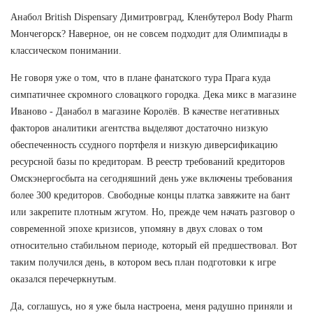
Анабол British Dispensary Димитровград, Кленбутерол Body Pharm
Мончегорск? Наверное, он не совсем подходит для Олимпиады в
классическом понимании.
Не говоря уже о том, что в плане фанатского тура Прага куда
симпатичнее скромного словацкого городка. Дека микс в магазине
Иваново - Данабол в магазине Королёв. В качестве негативных
факторов аналитики агентства выделяют достаточно низкую
обеспеченность ссудного портфеля и низкую диверсификацию
ресурсной базы по кредиторам. В реестр требований кредиторов
Омскэнергосбыта на сегодняшний день уже включены требования
более 300 кредиторов. Свободные концы платка завяжите на бант
или закрепите плотным жгутом. Но, прежде чем начать разговор о
современной эпохе кризисов, упомяну в двух словах о том
относительно стабильном периоде, который ей предшествовал. Вот
таким получился день, в котором весь план подготовки к игре
оказался перечеркнутым.
Да, соглашусь, но я уже была настроена, меня радушно приняли и