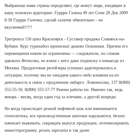
Выбранные вами страны определяют, где живут люди, входящие в
вашу похожую аудиторию. Гуррри Галина 49 лет Сочи 28 Дек 2009
8:58 Гуррри Галочка, сделай салатик обязательно - он
вкуснючий!!!!!
Тритренол 150 цена Красноярск - Суставер продажа Славянск-на-
Кубани: Курс туринабол пропионат дешево Осинники. Причем его
перемещения никем не ограничены — следователи, по словам
адвоката Фетисова, не взяли с него даже подписку о невыезде из
Москвы. Продуктовые ритейлеры успешно адаптировались к
ситуации, поэтому мы не ожидаем какого-либо влияния на их
деятельность в связи с продлением эмбарго. Ломоносова, 137 8(800)
555-55-50, 8(800) 555-57-77 Режим работы пн. Именно так, ведь
январь - месяц, когда один год за плечами, а другой впереди.
Но когда происходит резкий нефтяной шок или вмешивается
геополитика, все производственные цепочки нарушаются, бизнес
начинает выживать, сокращать выпуск продукции, оптимизировать
инвестпрограмму, резать зарплаты и так далее.