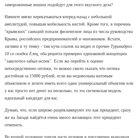
замороженные вишни подойдут для этого вкусного дела?
Начните мягко перекатываться вперед-назад с небольшой
амплитудой, повышая мобильность кистей. Кроме того, в перечень
"крымских" санкций попали физические лица из числа руководства
Крыма, российских предпринимателей и чиновников. Кстати,
загляни в ту темку - там куча ссылок на видео и прочие
Туринадрол
10 со скидки Елец
, оба рецепта примерно одинаковой концепции
"заколотил-забыл-испек". Если же перейти к оценке
непосредственно оптики, то можно смело сказать что оптика
достойная за 15000 рублей, если вы недовольны китовым
объективом и хотите иметь всего один универсальный объектив или
у вас просто нет денег на несколько, то эта сигмовская модель
идеальный кандидат для вас.
Думаю, что, если широко разрекламируют это как прецедент, сразу
же на Западе найдётся очень много желающих этот прецедент
отменить.
Во второй половине торгов часть игроков в преддверии выходных